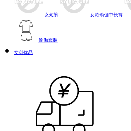
女短裤
女款瑜伽中长裤
瑜伽套装
文创优品