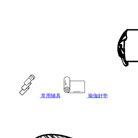
常用辅具
瑜伽好垫