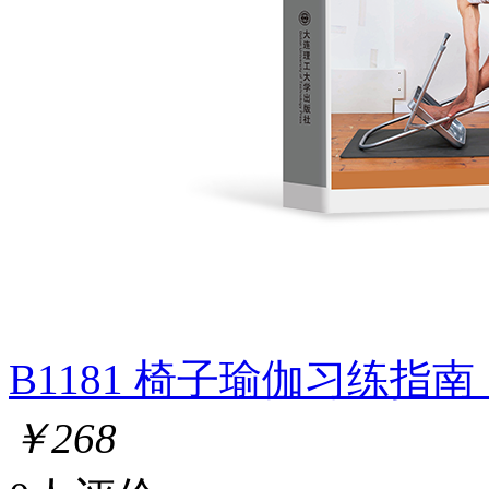
B1181 椅子瑜伽习练指
￥268