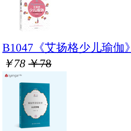
B1047《艾扬格少儿瑜伽》 
￥78
￥78