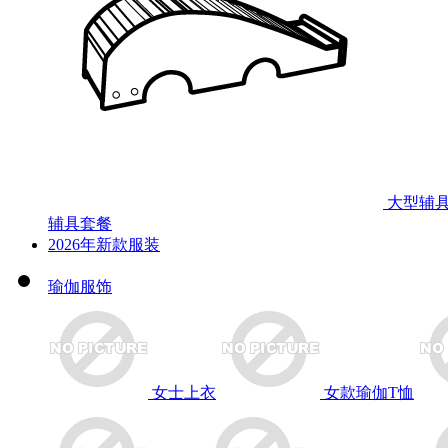
大型辅
辅具套餐
2026年新款服装
瑜伽服饰
女士上衣
女款瑜伽T恤