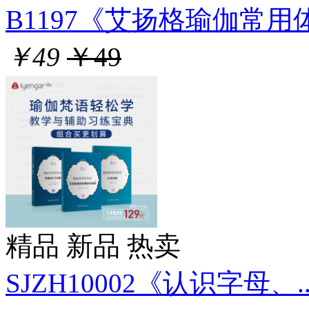
B1197《艾扬格瑜伽常用体式
￥49
￥49
精品
新品
热卖
SJZH10002《认识字母、..