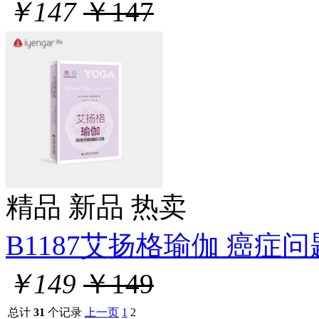
￥147
￥147
精品
新品
热卖
B1187艾扬格瑜伽 癌症问题
￥149
￥149
总计
31
个记录
上一页
1
2