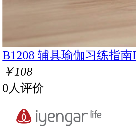
B1208 辅具瑜伽习练指
￥108
0人评价