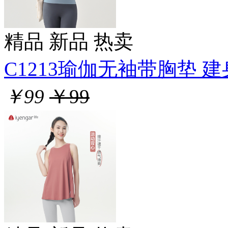
精品
新品
热卖
C1213瑜伽无袖带胸垫 建身
￥99
￥99