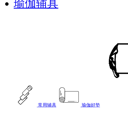
瑜伽辅具
常用辅具
瑜伽好垫