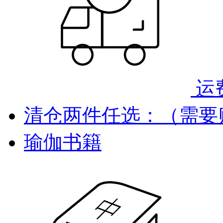
运
清仓两件任选：（需要
瑜伽书籍