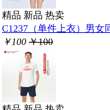
精品
新品
热卖
C1237（单件上衣）男女同款
￥100
￥100
精品
新品
热卖