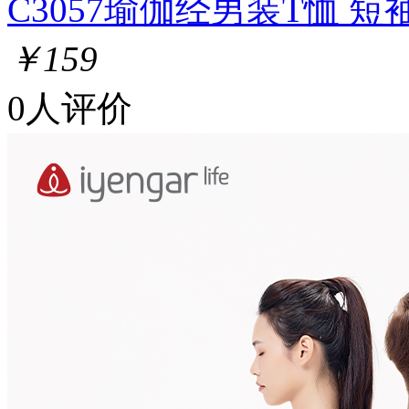
C3057瑜伽经男装T恤 短袖
￥159
0人评价