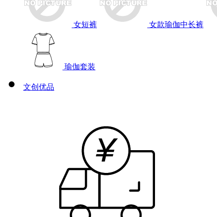
女短裤
女款瑜伽中长裤
瑜伽套装
文创优品