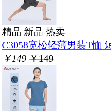
精品
新品
热卖
C3058宽松轻薄男装T恤 短.
￥149
￥149