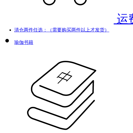
运
清仓两件任选：（需要购买两件以上才发货）
瑜伽书籍