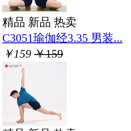
精品
新品
热卖
C3051瑜伽经3.35 男装...
￥159
￥159