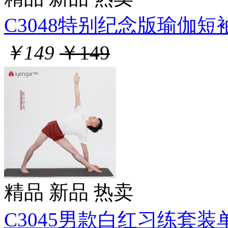
C3048特别纪念版瑜伽短袖男
￥149
￥149
精品
新品
热卖
C3045男款白红习练套装单件