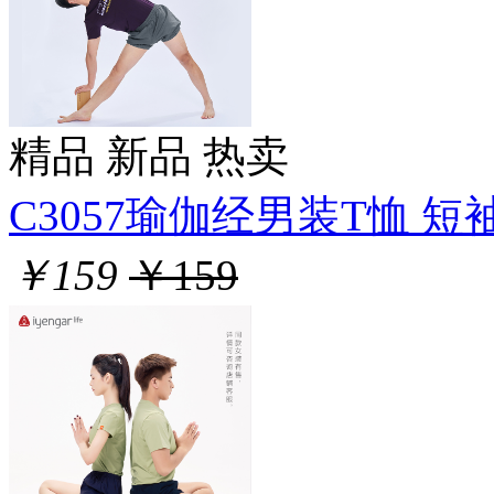
精品
新品
热卖
C3057瑜伽经男装T恤 短袖.
￥159
￥159