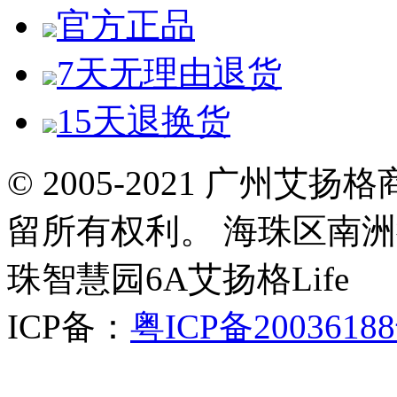
官方正品
7天无理由退货
15天退换货
© 2005-2021 广州
留所有权利。 海珠区南洲
珠智慧园6A艾扬格Life
ICP备：
粤ICP备2003618