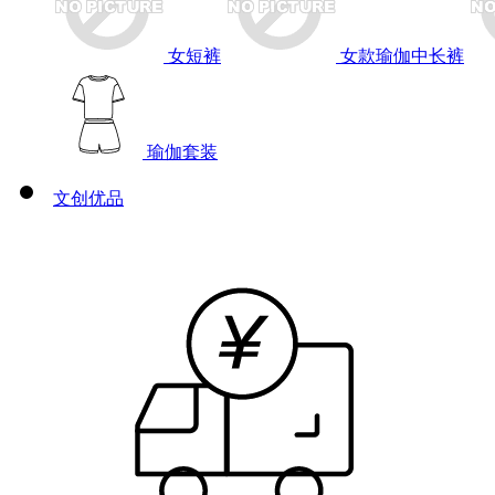
女短裤
女款瑜伽中长裤
瑜伽套装
文创优品