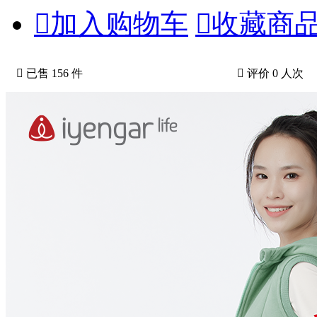

加入购物车

收藏商

已售 156 件

评价 0 人次