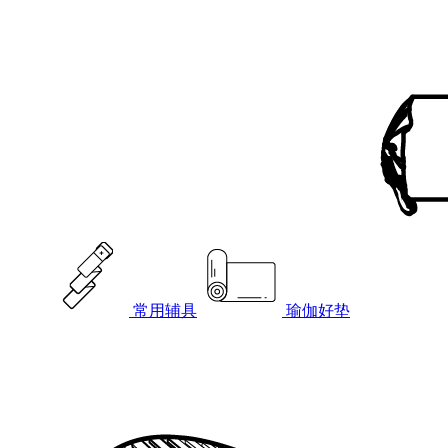
常用辅具
瑜伽好垫