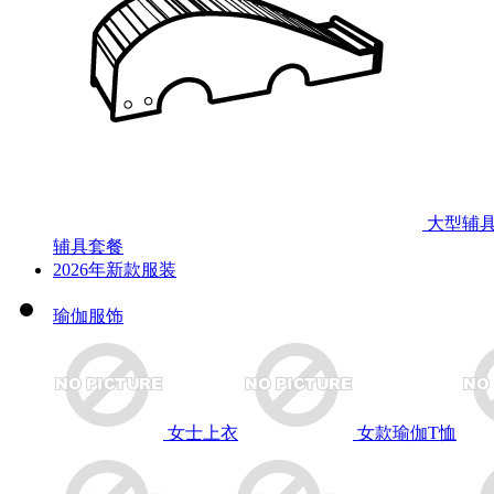
大型辅
辅具套餐
2026年新款服装
瑜伽服饰
女士上衣
女款瑜伽T恤