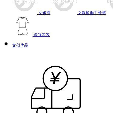
女短裤
女款瑜伽中长裤
瑜伽套装
文创优品