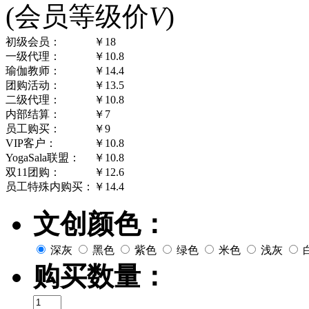
(会员等级价
V
)
初级会员：
￥18
一级代理：
￥10.8
瑜伽教师：
￥14.4
团购活动：
￥13.5
二级代理：
￥10.8
内部结算：
￥7
员工购买：
￥9
VIP客户：
￥10.8
YogaSala联盟：
￥10.8
双11团购：
￥12.6
员工特殊内购买：
￥14.4
文创颜色：
深灰
黑色
紫色
绿色
米色
浅灰
购买数量：