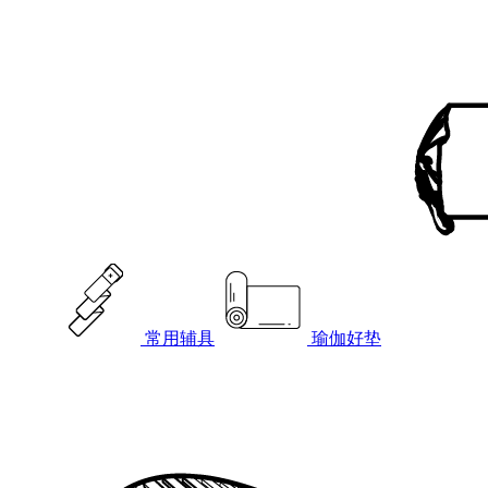
常用辅具
瑜伽好垫