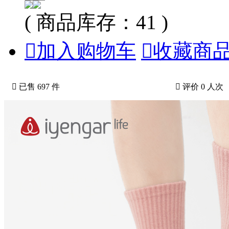
( 商品库存：41 )

加入购物车

收藏商

已售 697 件

评价 0 人次