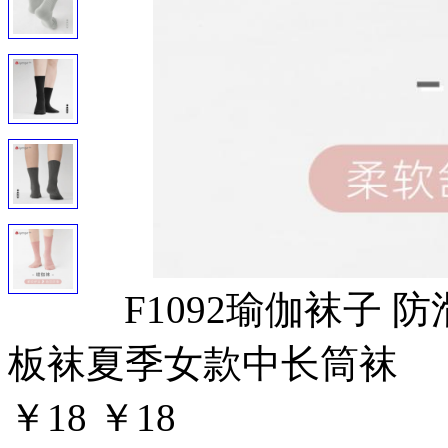
F1092瑜伽袜子
板袜夏季女款中长筒袜
￥18
￥18