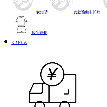
女短裤
女款瑜伽中长裤
瑜伽套装
文创优品