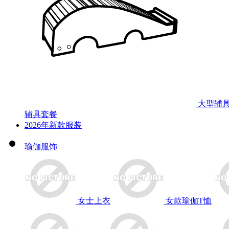
大型辅
辅具套餐
2026年新款服装
瑜伽服饰
女士上衣
女款瑜伽T恤