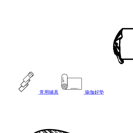
常用辅具
瑜伽好垫