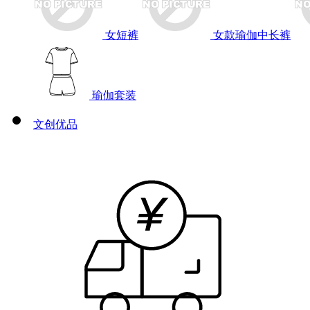
女短裤
女款瑜伽中长裤
瑜伽套装
文创优品