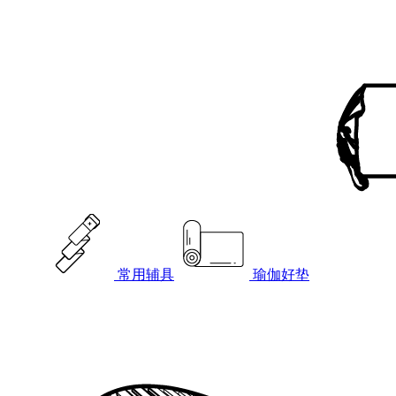
常用辅具
瑜伽好垫