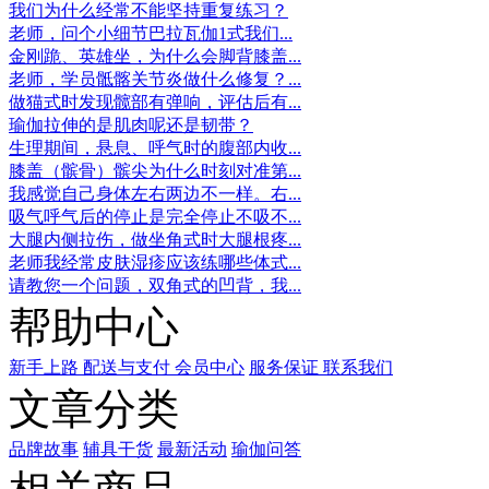
我们为什么经常不能坚持重复练习？
老师，问个小细节巴拉瓦伽1式我们...
金刚跪、英雄坐，为什么会脚背膝盖...
老师，学员骶髂关节炎做什么修复？...
做猫式时发现髋部有弹响，评估后有...
瑜伽拉伸的是肌肉呢还是韧带？
生理期间，悬息、呼气时的腹部内收...
膝盖（髌骨）髌尖为什么时刻对准第...
我感觉自己身体左右两边不一样。右...
吸气呼气后的停止是完全停止不吸不...
大腿内侧拉伤，做坐角式时大腿根疼...
老师我经常皮肤湿疹应该练哪些体式...
请教您一个问题，双角式的凹背，我...
帮助中心
新手上路
配送与支付
会员中心
服务保证
联系我们
文章分类
品牌故事
辅具干货
最新活动
瑜伽问答