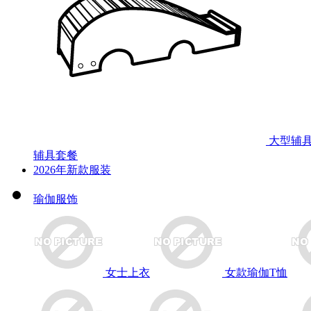
大型辅
辅具套餐
2026年新款服装
瑜伽服饰
女士上衣
女款瑜伽T恤