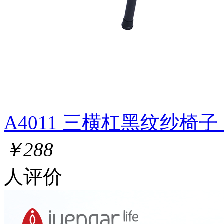
A4011 三横杠黑纹纱椅子
￥288
人评价