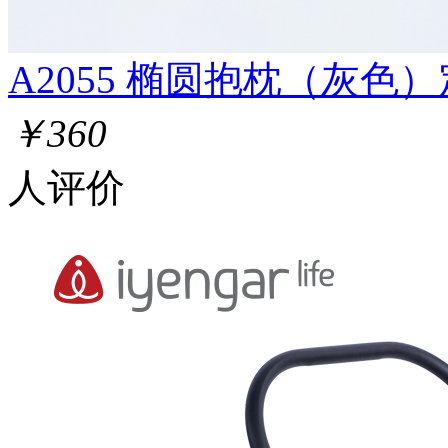
A2055 椭圆抱枕（灰色）
￥360
人评价