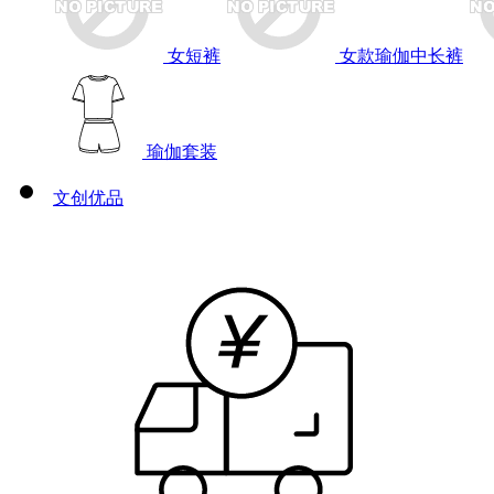
女短裤
女款瑜伽中长裤
瑜伽套装
文创优品