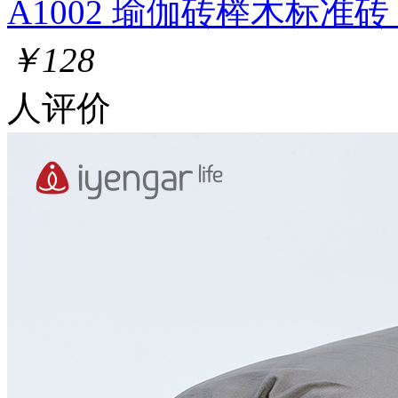
A1002 瑜伽砖榉木标准砖
￥128
人评价