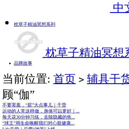
中
枕草子精油冥想系列
枕草子精油冥想
品牌故事
当前位置:
首页
辅具干
>
顾“伽”
不要害羞，“屁”大点事儿｜干货
运动的人常这样做，身体可以更好｜...
每天花30分钟习练，去除隐藏的焦...
“球王”用生命唤醒我们对心脏健康...