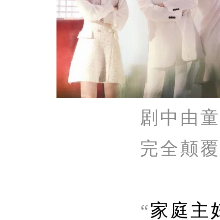
剧中由
完全颠
“
家庭主