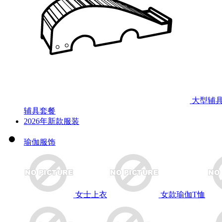
大型辅
辅具套餐
2026年新款服装
瑜伽服饰
女士上衣
女款瑜伽T恤