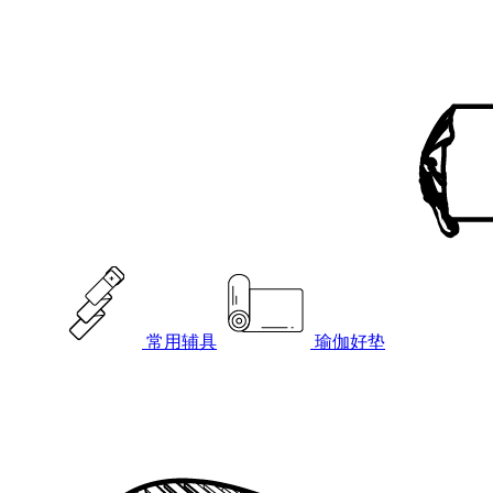
常用辅具
瑜伽好垫