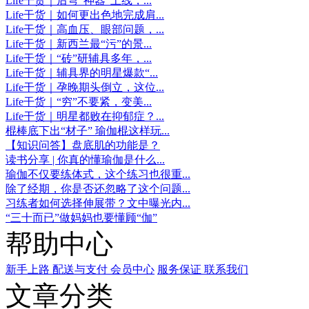
Life干货｜后弯“神器”上线，...
Life干货｜如何更出色地完成肩...
Life干货｜高血压、眼部问题，...
Life干货｜新西兰最“污”的景...
Life干货｜“砖”研辅具多年，...
Life干货｜辅具界的明星爆款“...
Life干货｜孕晚期头倒立，这位...
Life干货｜“穷”不要紧，变美...
Life干货｜明星都败在抑郁症？...
棍棒底下出“材子” 瑜伽棍这样玩...
【知识问答】盘底肌的功能是？
读书分享 | 你真的懂瑜伽是什么...
瑜伽不仅要练体式，这个练习也很重...
除了经期，你是否还忽略了这个问题...
习练者如何选择伸展带？文中曝光内...
“三十而已”做妈妈也要懂顾“伽”
帮助中心
新手上路
配送与支付
会员中心
服务保证
联系我们
文章分类